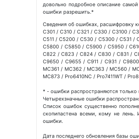
довольно подробное описание самой 
ошибки разрешить.*
Сведения об ошибках, расшифровку к
C301 / C310 / C321 / C330 / C3100 / C
C511 / C5200 / C530 / C5300 / C531 /
C5800 / C5850 / C5900 / C5950 / C610 
C822 / C823 / C824 / C830 / C831 / C
C9650 / C9655 / C911 / C931 / C98
MC361 / MC362 / MC363 / MC560 / MC
MC873 / Pro6410NC / Pro7411WT / Pro8
* - ошибки распространяются только 
Четырехзначные ошибки распространя
Список ошибок существенно пополнен
скопипастена всеми, кому не лень.
ошибки.
Дата последнего обновления базы ош