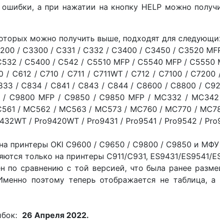
ошибки, а при нажатии на кнопку HELP можно получи
оторых можно получить выше, подходят для следующих
3200 / C3300 / C331 / C332 / C3400 / C3450 / C3520 MF
 C532 / C5400 / C542 / C5510 MFP / C5540 MFP / C5550 
/ C612 / C710 / C711 / C711WT / C712 / C7100 / C7200 
833 / C834 / C841 / C843 / C844 / C8600 / C8800 / C9
00 / C9800 MFP / C9850 / C9850 MFP / MC332 / MC342
561 / MC562 / MC563 / MC573 / MC760 / MC770 / MC78
432WT / Pro9420WT / Pro9431 / Pro9541 / Pro9542 / Pro
на принтеры OKI C9600 / C9650 / C9800 / C9850 и МФУ 
ются только на принтеры C911/C931, ES9431/ES9541/ES
 по сравнению с той версией, что была ранее разме
 Именно поэтому теперь отображается не таблица, 
ибок:
26 Апреля 2022.