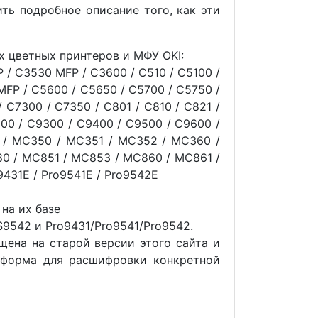
ть подробное описание того, как эти
 цветных принтеров и МФУ OKI:
P / C3530 MFP / C3600 / C510 / C5100 /
MFP / C5600 / C5650 / C5700 / C5750 /
/ C7300 / C7350 / C801 / C810 / C821 /
200 / C9300 / C9400 / C9500 / C9600 /
 / MC350 / MC351 / MC352 / MC360 /
0 / MC851 / MC853 / MC860 / MC861 /
9431E / Pro9541E / Pro9542E
на их базе
9542 и Pro9431/Pro9541/Pro9542.
щена на старой версии этого сайта и
а форма для расшифровки конкретной