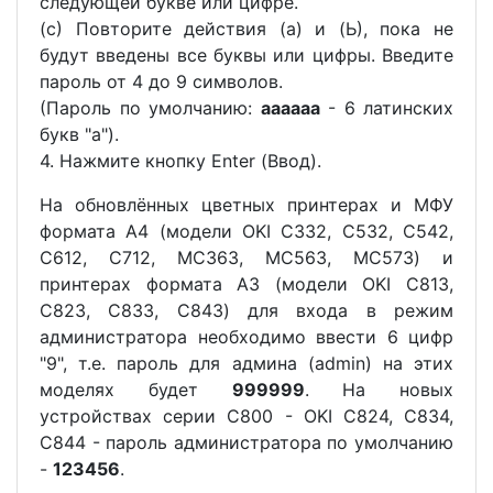
следующей букве или цифре.
(c) Повторите действия (а) и (Ь), пока не
будут введены все буквы или цифры. Введите
пароль от 4 до 9 символов.
(Пароль по умолчанию:
аааааа
- 6 латинских
букв "а").
4. Нажмите кнопку Enter (Ввод).
На обновлённых цветных принтерах и МФУ
формата А4 (модели OKI C332, C532, C542,
C612, C712, MC363, MC563, MC573) и
принтерах формата А3 (модели OKI C813,
C823, C833, C843) для входа в режим
администратора необходимо ввести 6 цифр
"9", т.е. пароль для админа (admin) на этих
моделях будет
999999
. На новых
устройствах серии C800 - OKI C824, C834,
C844 - пароль администратора по умолчанию
-
123456
.