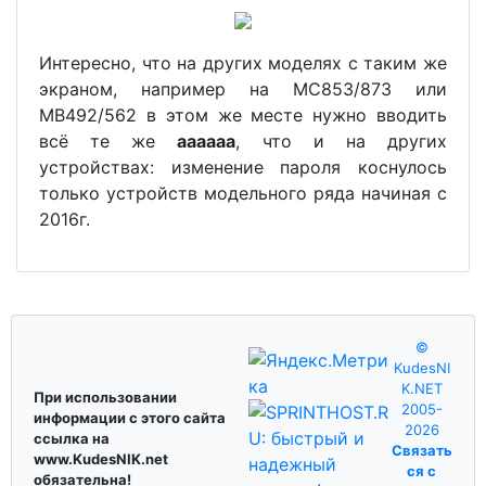
Интересно, что на других моделях с таким же
экраном, например на MC853/873 или
MB492/562 в этом же месте нужно вводить
всё те же
аааааа
, что и на других
устройствах: изменение пароля коснулось
только устройств модельного ряда начиная с
2016г.
©
KudesNI
K.NET
При использовании
2005-
информации с этого сайта
2026
ссылка на
Связать
www.KudesNIK.net
ся с
обязательна!