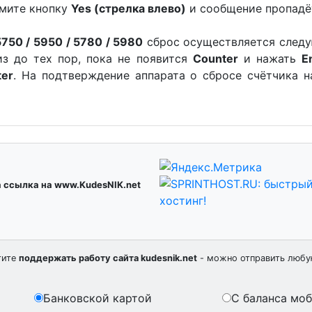
жмите кнопку
Yes (стрелка влево)
и сообщение пропадё
5750 / 5950 / 5780 / 5980
сброс осуществляется след
из до тех пор, пока не появится
Counter
и нажать
E
ter
. На подтверждение аппарата о сбросе счётчика 
а ссылка на www.KudesNIK.net
тите
поддержать работу сайта kudesnik.net
- можно отправить любу
Банковской картой
С баланса мо