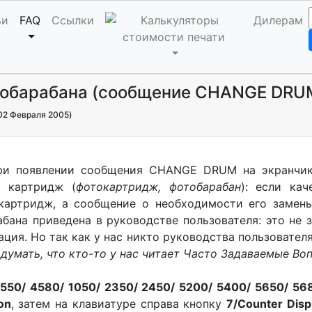
ьи
FAQ
Ссылки
Дилерам
отобарабана (сообщение CHANGE DRU
02 Февраля 2005)
при появлении сообщения CHANGE DRUM на экранчик
й картридж (
фотокартридж, фотобарабан
): если ка
картридж, а сообщение о необходимости его замен
бана приведена в руководстве пользователя: это не з
ция. Но так как у нас никто руководства пользователя
думать, что кто-то у нас читает Часто Задаваемые Во
550/ 4580/ 1050/ 2350/ 2450/ 5200/ 5400/ 5650/ 56
on
, затем на клавиатуре справа кнопку
7/Counter Disp