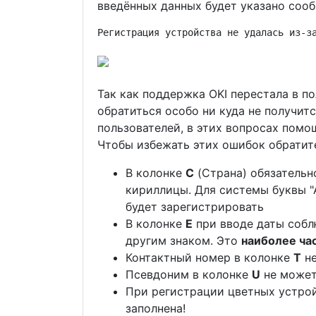
введённых данных будет указано соо
Регистрация устройства не удалась из-з
Так как поддержка OKI перестала в п
обратиться особо ни куда не получит
пользователей, в этих вопросах пом
Чтобы избежать этих ошибок обратит
В колонке
C
(Страна) обязательн
кириллицы. Для системы буквы "А
будет зарегистрировать
В колонке
E
при вводе даты соб
другим знаком. Это
наиболее ча
Контактный номер в колонке
T
не
Псевдоним в колонке
U
не может
При регистрации цветных устро
заполнена!