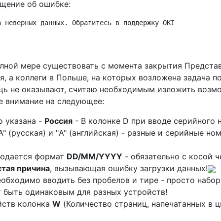
бщение об ошибке:
а неверных данных. Обратитесь в поддержку OKI
олной мере существовать с момента закрытия Представ
ся, а коллеги в Польше, на которых возложена задача 
ощь не оказывают, считаю необходимым изложить возм
е внимание на следующее:
о указана -
Россия
- В колонке D при вводе серийного 
" (русская) и "A" (английская) - разные и серийные н
людается формат
DD/MM/YYYY
- обязательно с косой ч
стая причина
, вызывающая ошибку загрузки данных!
обходимо вводить без пробелов и тире - просто набор
 быть одинаковым для разных устройств!
йств колонка
W
(Количество страниц, напечатанных в ц