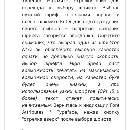
Typeface. Нажмите "стрелку вниз" для
перехода к выбору шрифта. Выбрав
нужный шрифт стрелками вправо и
влево, нажмите Enter для подтверждения
своего выбора - напротив названия
шрифта загорится звёздочка.
Обратите
внимание, что выбрав один из шрифтов
NLQ вы обеспечите высокое качество
печати, но довольно низкую скорость.
Выбор шрифта High Speed даст
возможность печатать на максимально
возможной скорости, но качество букв
будет очень низким, а при
использовании узких шрифтов (CPI 15 и
более) текст станет практически
нечитаемым.
Вернитесь к индикации Font
Attributes / Typeface, нажав кнопку
"стрелка вверх" после выбора шрифта.