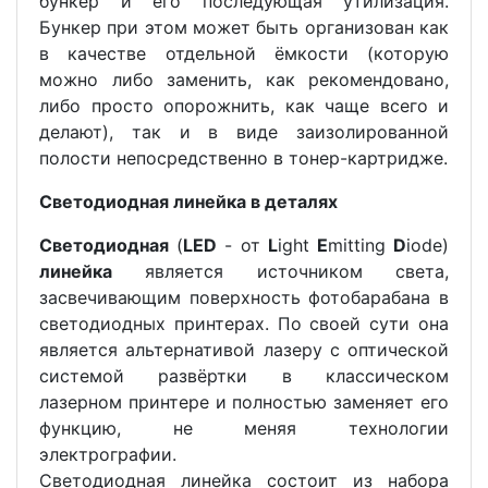
бункер и его последующая утилизация.
Бункер при этом может быть организован как
в качестве отдельной ёмкости (которую
можно либо заменить, как рекомендовано,
либо просто опорожнить, как чаще всего и
делают), так и в виде заизолированной
полости непосредственно в тонер-картридже.
Светодиодная линейка в деталях
Светодиодная
(
LED
- от
L
ight
E
mitting
D
iode)
линейка
является источником света,
засвечивающим поверхность фотобарабана в
светодиодных принтерах. По своей сути она
является альтернативой лазеру с оптической
системой развёртки в классическом
лазерном принтере и полностью заменяет его
функцию, не меняя технологии
электрографии.
Светодиодная линейка состоит из набора