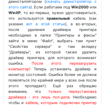
деинсталлятором (
скачать деинсталлятор с
этого сайта
). Если работаем под
Win2000
или
WinXP
, то во-первых, нужно удостовериться,
что используется
правильный
кабель (как
указано
вот в этой статье
), а во-вторых,
после удаления драйвера принтера
необходимо в папке "
Принтеры и факсы
"
зайти в меню "
Файл
", выбрать там пункт
"
Свойства сервера
" и там вкладку
"
Драйверы
", из которой также удалить
драйвер принтера, для которого возникает
ошибка.
После этого перезагрузить
компьютер!
Теперь установить драйвер и
монитор состояний. Ошибка более не должна
появляться (по крайней мере у всех она после
этого пропадает). Ещё раз обращаю
внимание, что
только переустановка
драйвера - это лишь пол-дела
. Необходимо
чтобы и
кабель, которым подключен принтер