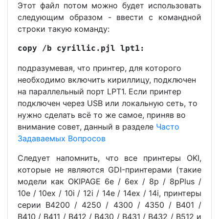
Этот файл потом можно будет использовать
следующим образом - ввести с командной
строки такую команду:
copy /b cyrillic.pjl lpt1:
подразумевая, что принтер, для которого
необходимо включить кириллицу, подключен
на параллельный порт LPT1. Если принтер
подключен через USB или локальную сеть, то
нужно сделать всё то же самое, приняв во
внимание совет, данный в разделе
Часто
Задаваемых Вопросов
Следует напомнить, что все принтеры OKI,
которые не являются GDI-принтерами (такие
модели как OKIPAGE 6e / 6ex / 8p / 8pPlus /
10e / 10ex / 10i / 12i / 14e / 14ex / 14i, принтеры
серии B4200 / 4250 / 4300 / 4350 / B401 /
B410 / B411 / B412 / B430 / B431 / B432 / B512 и