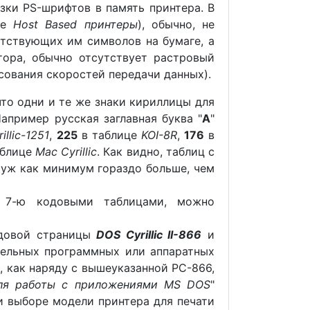
ки PS-шрифтов в память принтера. В
же
Host Based принтеры
), обычно, не
тствующих им символов на бумаге, а
тора, обычно отсутствует растровый
асования скоростей передачи данных).
что одни и те же знаки кириллицы для
Например русская заглавная буква "
А
"
llic-1251
,
225
в таблице
KOI-8R
,
176
в
аблице
Mac Cyrillic
. Как видно, таблиц с
 уж как минимум гораздо больше, чем
е 7-ю кодовыми таблицами, можно
довой страницы
DOS Cyrillic II-866
и
тельных программных или аппаратных
, как наряду с вышеуказанной PC-866,
для работы с приложениями MS DOS
"
и выборе модели принтера для печати