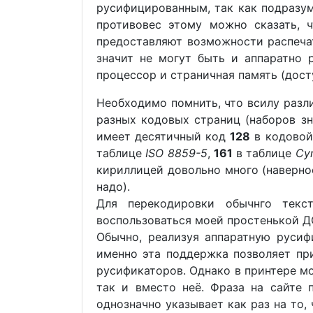
русифицированным, так как подразу
противовес этому можно сказать, 
предоставляют возможности распеча
значит не могут быть и аппаратно 
процессор и страничная память (дост
Необходимо помнить, что всилу разли
разных кодовых страниц (наборов з
имеет десятичный код
128
в кодовой
таблице
ISO 8859-5
,
161
в таблице
Cyr
кириллицей довольно много (наверно
надо).
Для перекодировки обычнго текс
воспользоваться моей простенькой 
Обычно, реализуя аппаратную руси
именно эта поддержка позволяет пр
русификаторов. Однако в принтере мо
так и вместо неё. Фраза на сайте 
однозначно указывает как раз на то,