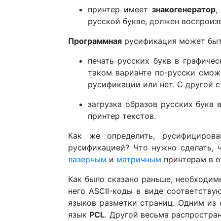
принтер имеет
знакогенератор
,
русской букве, должен воспроизв
Программная
русификация может быть
печать русских букв в графичес
таком варианте по-русски сможе
русификации или нет. С другой 
загрузка образов русских букв
принтер текстов.
Как же определить, русифицирова
русификацией? Что нужно сделать, 
лазерным
и
матричным
принтерам в о
Как было сказано раньше, необходи
него ASCII-коды в виде соответству
языков разметки страниц. Одним из
язык
PCL
. Другой весьма распростра