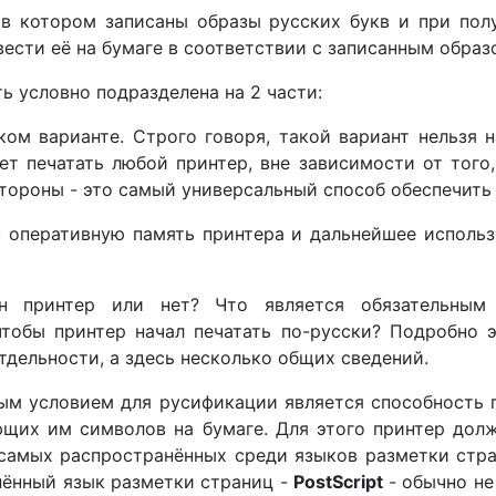
 в котором записаны образы русских букв и при пол
ести её на бумаге в соответствии с записанным образ
 условно подразделена на 2 части:
ком варианте. Строго говоря, такой вариант нельзя н
т печатать любой принтер, вне зависимости от того,
стороны - это самый универсальный способ обеспечить 
 в оперативную память принтера и дальнейшее исполь
н принтер или нет? Что является обязательным
чтобы принтер начал печатать по-русски? Подробно э
тдельности, а здесь несколько общих сведений.
мым условием для русификации является способность 
ющих им символов на бумаге. Для этого принтер долж
 самых распространённых среди языков разметки стра
нённый язык разметки страниц -
PostScript
- обычно не