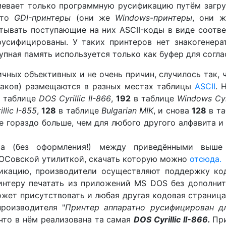
мевает только программную русификацию путём загруз
что
GDI-принтеры
(они же
Windows-принтеры
, они 
тывать поступающие на них ASCII-коды в виде соотве
русифицированы. У таких принтеров нет знакогенера
упная память используется только как буфер для согл
чных объективных и не очень причин, случилось так, 
наков) размещаются в разных местах таблицы
ASCII
. 
 таблице
DOS Cyrillic II-866
,
192
в таблице
Windows Cyri
illic I-855
,
128
в таблице
Bulgarian MIK
, и снова
128
в т
е гораздо больше, чем для любого другого алфавита и
та (без оформления!) между приведёнными выш
ДОСовской утилиткой, скачать которую можно
отсюда.
фикацию, производители осуществляют поддержку ко
интеру печатать из приложений MS DOS без дополни
жет присутствовать и любая другая кодовая страница
производителя "
Принтер аппаратно русифицирован 
 что в нём реализована та самая
DOS Cyrillic II-866.
Пр