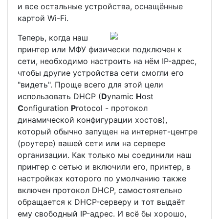
и все остальные устройства, оснащённые
картой Wi-Fi.
Теперь, когда наш
принтер или МФУ физически подключен к
сети, необходимо настроить на нём IP-адрес,
чтобы другие устройства сети смогли его
"видеть". Проще всего для этой цели
использовать DHCP (
D
ynamic
H
ost
C
onfiguration
P
rotocol - протокол
динамической конфигурации хостов),
который обычно запущен на интернет-центре
(роутере) вашей сети или на сервере
организации. Как только мы соединили наш
принтер с сетью и включили его, принтер, в
настройках которого по умолчанию также
включен протокол DHCP, самостоятельно
обращается к DHCP-серверу и тот выдаёт
ему свободный IP-адрес. И всё бы хорошо,