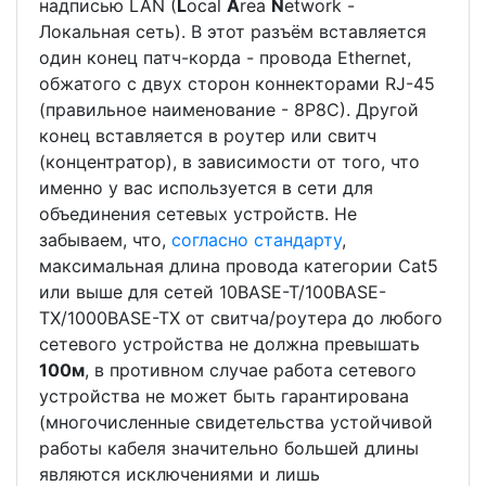
надписью LAN (
L
ocal
A
rea
N
etwork -
Локальная сеть). В этот разъём вставляется
один конец патч-корда - провода Ethernet,
обжатого с двух сторон коннекторами RJ-45
(правильное наименование - 8P8C). Другой
конец вставляется в роутер или свитч
(концентратор), в зависимости от того, что
именно у вас используется в сети для
объединения сетевых устройств. Не
забываем, что,
согласно стандарту
,
максимальная длина провода категории Cat5
или выше для сетей 10BASE-T/100BASE-
TX/1000BASE-TX от свитча/роутера до любого
сетевого устройства не должна превышать
100м
, в противном случае работа сетевого
устройства не может быть гарантирована
(многочисленные свидетельства устойчивой
работы кабеля значительно большей длины
являются исключениями и лишь